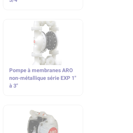
3/4"
Pompe à membranes ARO
non-métallique série EXP 1"
à 3"