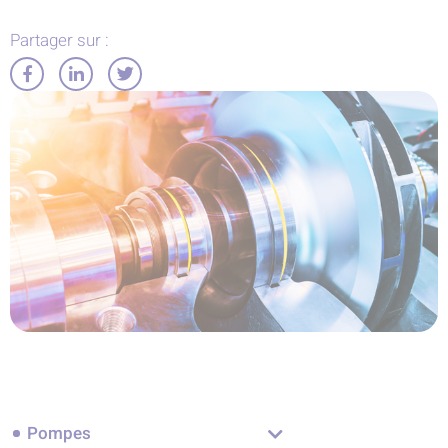
Partager sur :
Partager
Partager
Partager
sur
sur
sur
Facebook
LinkedIn
Twitter
Pompes