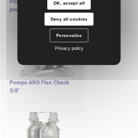
Pompe ARO de transfert de
OK, accept all
poudre - série PP
Deny all cookies
Personalize
Privacy policy
Pompe ARO Flex-Check
3/8"