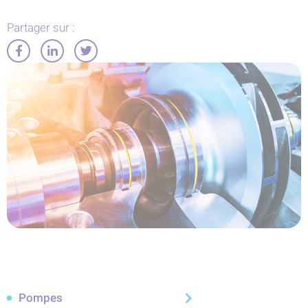
Partager sur :
Partager
Partager
Partager
sur
sur
sur
Facebook
LinkedIn
Twitter
Pompes