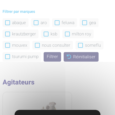
Filtrer par marques
abaque
aro
feluwa
gea
krautzberger
ksb
milton roy
mouvex
nous consulter
someflu
tsurumi pump
Réinitialiser
Agitateurs