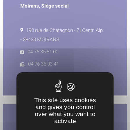
Moirans, Siège social
190 rue de Chatagnon - ZI Centr' Alp
- 38430 MOIRANS
04 76 35 81 00
04 76 35 03 41
info@asfluid.fr
This site uses cookies
and gives you control
over what you want to
ASFLUID
activate