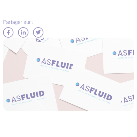
Partager sur :
Partager
Partager
Partager
sur
sur
sur
Facebook
LinkedIn
Twitter