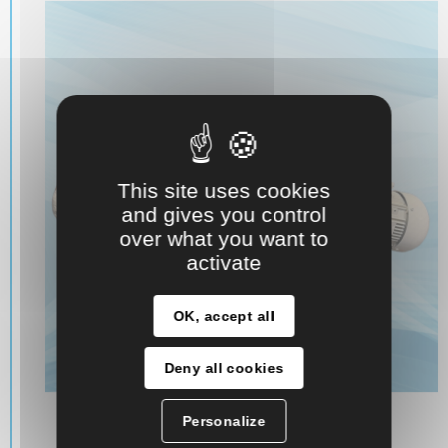
This site uses cookies
and gives you control
over what you want to
activate
OK, accept all
Deny all cookies
Personalize
Pompe à piston excentré