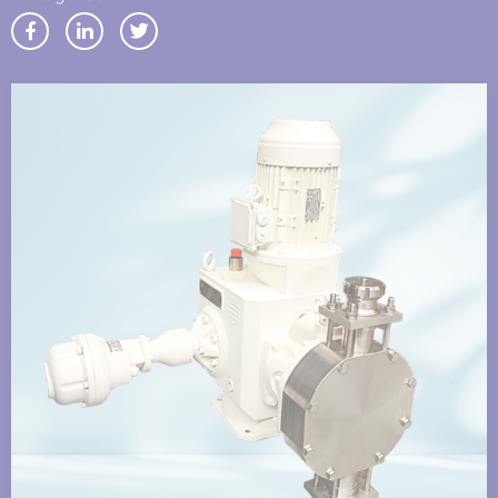
Partager
Partager
Partager
sur
sur
sur
Facebook
LinkedIn
Twitter