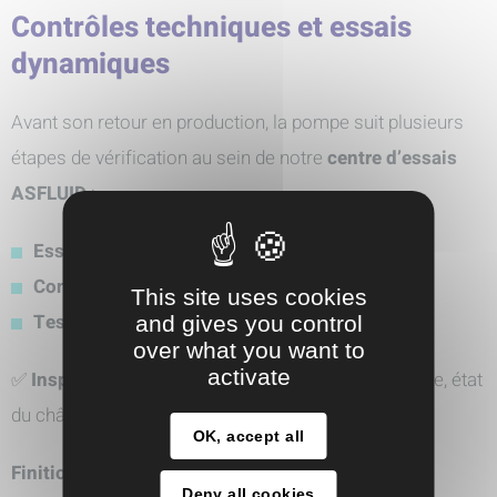
Contrôles techniques et essais
dynamiques
Avant son retour en production, la pompe suit plusieurs
étapes de vérification au sein de notre
centre d’essais
ASFLUID
:
Essai à vide de la pompe
Contrôle électrique du moteur
This site uses cookies
Test du fonctionnement du servomoteur
and gives you control
over what you want to
activate
✅
Inspection de 18 points clés
(propreté, graissage, état
du châssis, fixations, étanchéité, etc.)
OK, accept all
Finition soignée et conformité constructeur
Deny all cookies