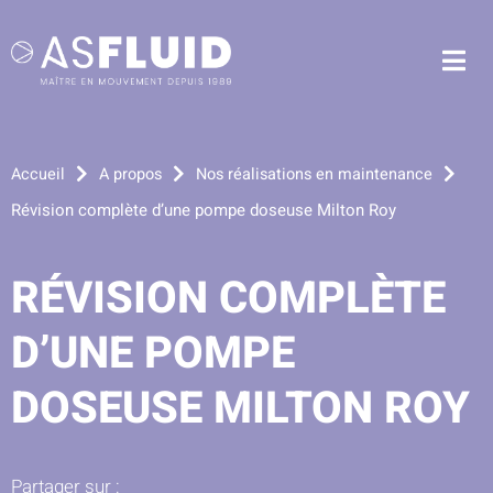
Aller au menu
Aller au contenu
Me
Aller à la recherche
Accueil
A propos
Nos réalisations en maintenance
Révision complète d’une pompe doseuse Milton Roy
RÉVISION COMPLÈTE
D’UNE POMPE
DOSEUSE MILTON ROY
Partager sur :