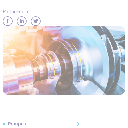
Partager sur :
Partager
Partager
Partager
sur
sur
sur
Facebook
LinkedIn
Twitter
Pompes