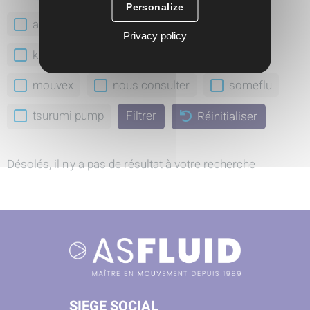
Personalize
abaque
aro
feluwa
gea
Privacy policy
krautzberger
ksb
milton roy
mouvex
nous consulter
someflu
tsurumi pump
Réinitialiser
Désolés, il n'y a pas de résultat à votre recherche
SIEGE SOCIAL