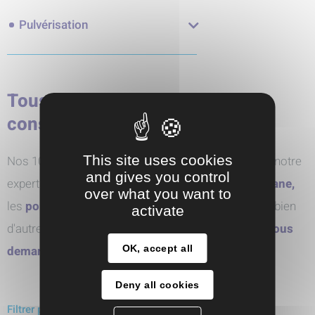
Pulvérisation
Tous nos produits par marque
constructeur
This site uses cookies
Nos 10 partenaires pour des solutions sur-mesure, notre
and gives you control
expertise sur les
pompes pneumatiques à membrane,
over what you want to
les
pompes centrifuges,
les
pompes doseuses
et bien
activate
d'autres technologies innovantes. N'hésitez pas à
nous
OK, accept all
demander conseil
Deny all cookies
Filtrer par marques