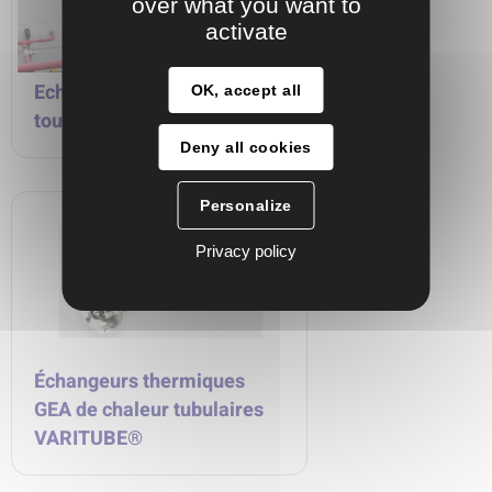
over what you want to
activate
Echangeurs thermiques -
OK, accept all
toutes technologies
Deny all cookies
Personalize
Privacy policy
Échangeurs thermiques
GEA de chaleur tubulaires
VARITUBE®