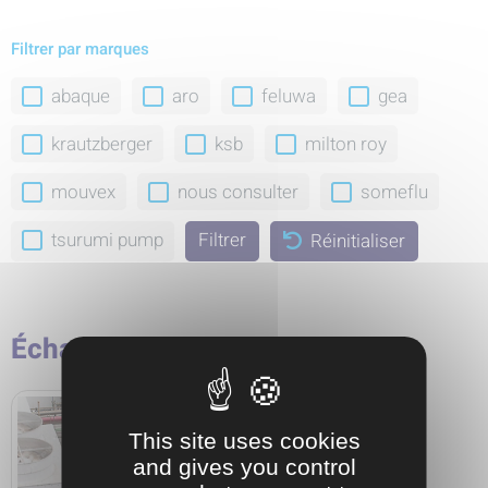
Filtrer par marques
abaque
aro
feluwa
gea
krautzberger
ksb
milton roy
mouvex
nous consulter
someflu
tsurumi pump
Réinitialiser
Échangeurs thermiques
This site uses cookies
and gives you control