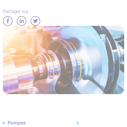
Partager sur :
Partager
Partager
Partager
sur
sur
sur
Facebook
LinkedIn
Twitter
Pompes