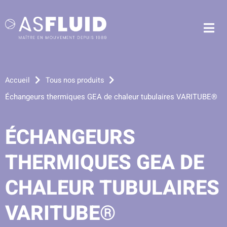
Aller au menu
Aller au contenu
Me
Aller à la recherche
Accueil
Tous nos produits
Échangeurs thermiques GEA de chaleur tubulaires VARITUBE®
ÉCHANGEURS
THERMIQUES GEA DE
CHALEUR TUBULAIRES
VARITUBE®