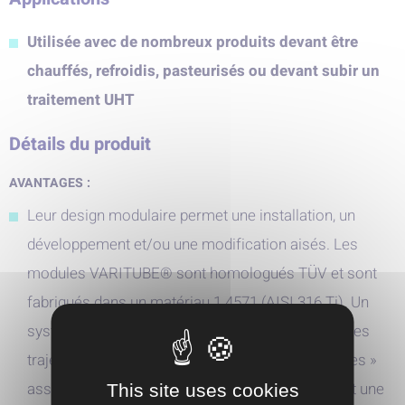
Utilisée avec de nombreux produits devant être
chauffés, refroidis, pasteurisés ou devant subir un
traitement UHT
Détails du produit
AVANTAGES :
Leur design modulaire permet une installation, un
développement et/ou une modification aisés. Les
modules VARITUBE® sont homologués TÜV et sont
fabriqués dans un matériau 1.4571 (AISI 316 Ti). Un
système d'étanchéité à joint torique sanitaire et des
trajectoires de flux de produit sans « zones mortes »
assurent une fiabilité optimale de la production et une
This site uses cookies