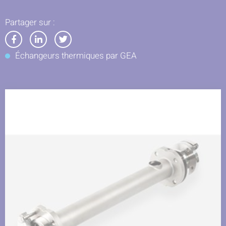
Partager sur :
Partager
Partager
Partager
Échangeurs thermiques par GEA
sur
sur
sur
Facebook
LinkedIn
Twitter