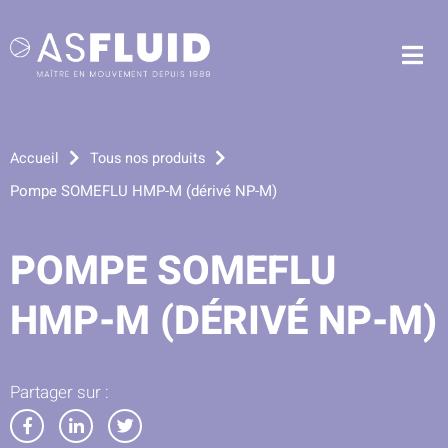
Aller au menu
Aller au contenu
Me
Aller à la recherche
Accueil
Tous nos produits
Pompe SOMEFLU HMP-M (dérivé NP-M)
POMPE SOMEFLU
HMP-M (DÉRIVÉ NP-M)
Partager sur :
Partager
Partager
Partager