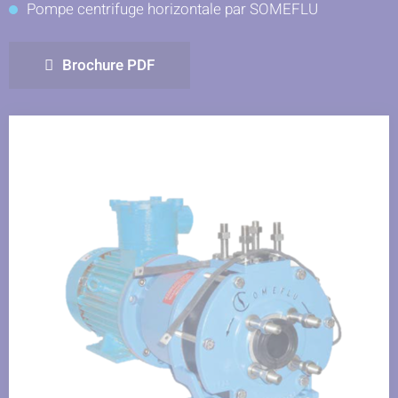
Pompe centrifuge horizontale par SOMEFLU
sur
sur
sur
Facebook
LinkedIn
Twitter
Brochure PDF