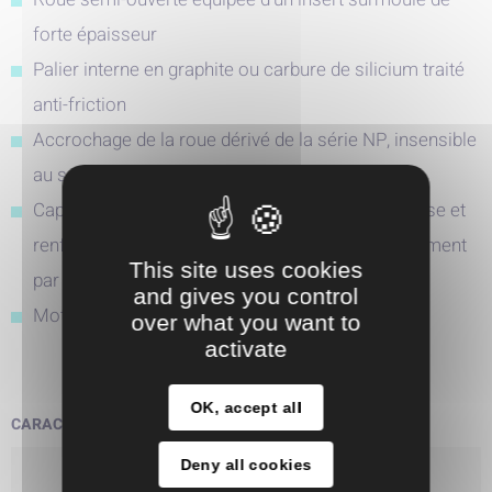
forte épaisseur
Palier interne en graphite ou carbure de silicium traité
anti-friction
Accrochage de la roue dérivé de la série NP, insensible
au sens de rotation
Capot d'isolation en polymère usiné dans la masse et
renforcé n'entrainant pas de pertes et d'échauffement
This site uses cookies
par les courants induits
and gives you control
Moteurs B35 aux normes CB
over what you want to
activate
OK, accept all
CARACTÉRISTIQUES TECHNIQUES :
Deny all cookies
Débit maximum