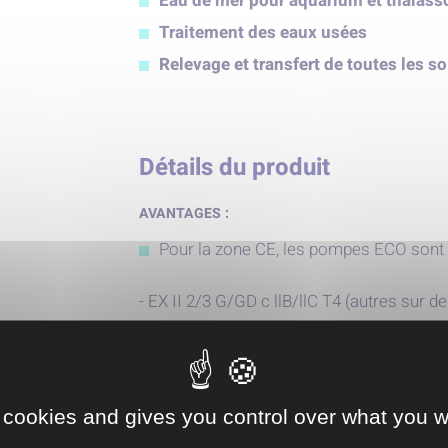
Eau de mer pour aquarium et thalass
Traitement des eaux usées
Relevage et transfert de toutes les s
Détails du produit
AVANTAGES :
Pour la zone CE, les pompes ECO sont 
- EX II 2/3 G/GD c llB/llC T4 (autres sur 
- Certification volontaire INERIS 06 ATEX
Moteurs normalisés CEI
 cookies and gives you control over what you w
Démontage moteur/pompe sans difficu