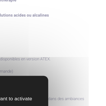
othérapie
olutions acides ou alcalines
disponibles en version ATEX.
demande)
 3005X
ant to activate
lté après plusieurs années dans des ambiances