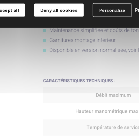
corrosives
Conçue pour résister aux ambiances le
Pr
ccept all
Deny all cookies
Personalize
Alternative économique aux pompes n
Maintenance simplifiée et coûts de fo
Garnitures montage inférieur
Disponible en version normalisée, voir
CARACTÉRISTIQUES TECHNIQUES :
Débit maximum
Hauteur manométrique ma
Température de servic