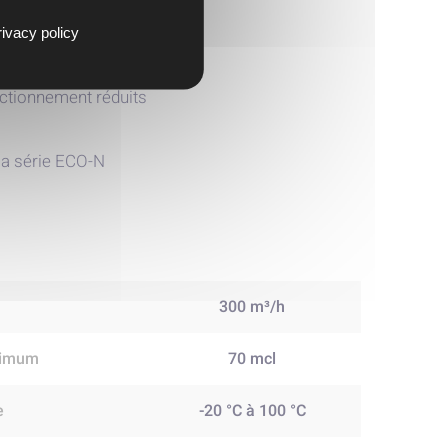
s plus corrosives
ivacy policy
ormalisées
nctionnement réduits
 la série ECO-N
300 m³/h
ximum
70 mcl
e
-20 °C à 100 °C