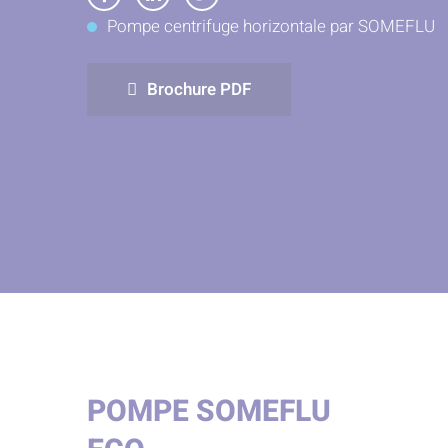
Partager
Partager
Partager
Pompe centrifuge horizontale par SOMEFLU
sur
sur
sur
Facebook
LinkedIn
Twitter
Brochure PDF
POMPE SOMEFLU