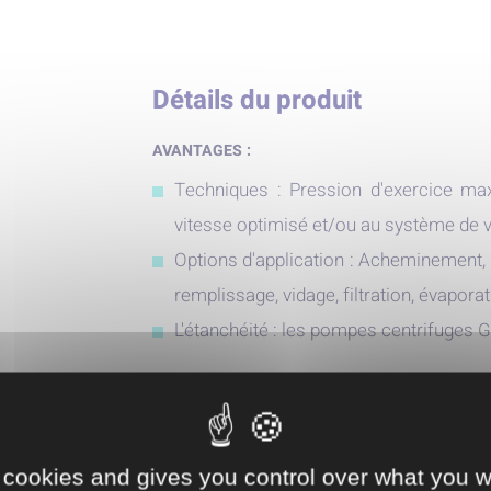
Détails du produit
AVANTAGES :
Techniques : Pression d'exercice max
vitesse optimisé et/ou au système de va
Options d'application : Acheminement, 
remplissage, vidage, filtration, évapora
L'étanchéité : les pompes centrifuge
CARACTÉRISTIQUES :
Caractéristiques de construction
 cookies and gives you control over what you w
Conception ouverte du rotor optimisée 