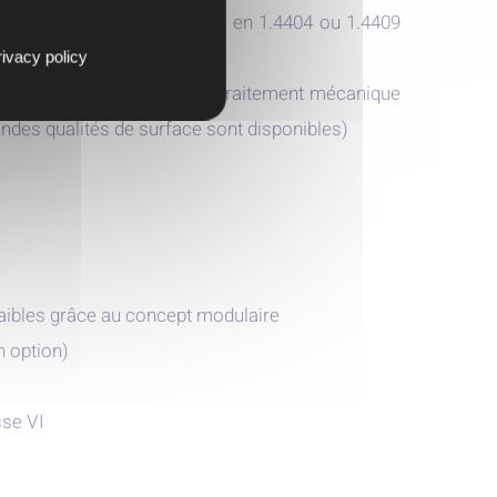
ydable, composants humides en 1.4404 ou 1.4409
ivacy policy
8 µm peut être obtenue par traitement mécanique
andes qualités de surface sont disponibles)
faibles grâce au concept modulaire
n option)
se VI