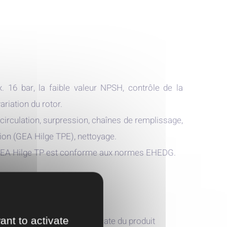
. 16 bar, la faible valeur NPSH, contrôle de la
riation du rotor.
circulation, surpression, chaînes de remplissage,
tion (GEA Hilge TPE), nettoyage.
s GEA Hilge TP est conforme aux normes EHEDG.
ant to activate
pour une manipulation délicate du produit