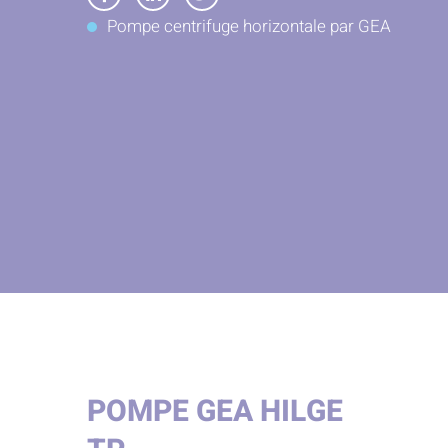
Partager
Partager
Partager
Pompe centrifuge horizontale par GEA
sur
sur
sur
Facebook
LinkedIn
Twitter
POMPE GEA HILGE