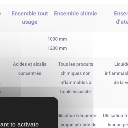
e
Ensemble tout
Ensemble chimie
Ense
usage
d’ate
1000 mm
1200 mm
Acides et alcalis
Tous les produits
Liquid
concentrés
chimiques non
inflammabl
,
inflammables à
de la v
s
faible viscosité
 et
Utilisation
Utilisation fréquente
Utilisation 
ant to activate
fréquente et
et longue période de
longue pé