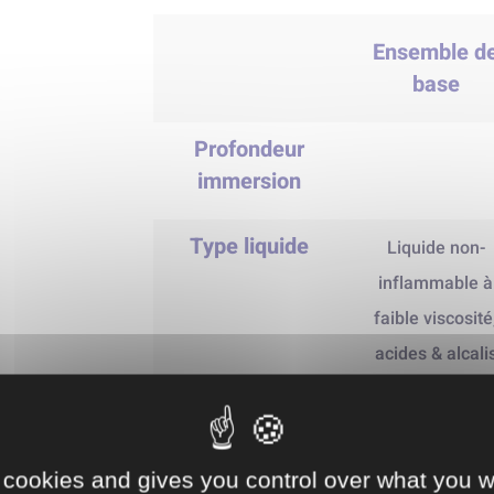
Ensemble d
base
Profondeur
immersion
Type liquide
Liquide non-
inflammable à
faible viscosité
acides & alcali
dilués
Type utilisation
Utilisation brève
 cookies and gives you control over what you w
temporaire