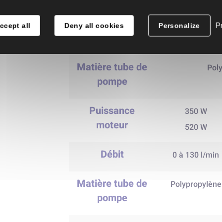
Liquides non
inflammables, 
Pr
ccept all
Deny all cookies
Personalize
faible viscosit
Matière tube de
Pol
pompe
Puissance
350 W
moteur
520 W
Débit
0 à 130 l/min
Matière tube de
Polypropylène
pompe