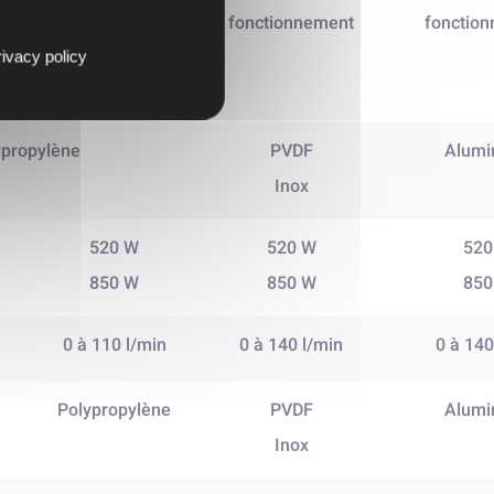
longue période
fonctionnement
fonctio
à
de
ivacy policy
é
fonctionnement
ypropylène
PVDF
Alumi
Inox
520 W
520 W
520
850 W
850 W
850
0 à 110 l/min
0 à 140 l/min
0 à 140
Polypropylène
PVDF
Alumi
Inox