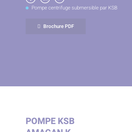
Partager
Partager
Partager
Pompe centrifuge submersible par KSB
sur
sur
sur
Facebook
LinkedIn
Twitter
Brochure PDF
POMPE KSB