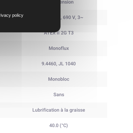
Basse tension
ivacy policy
380 V, 400 V, 690 V, 3~
ATEX II 2G T3
Monoflux
)
9.4460, JL 1040
Monobloc
Sans
Lubrification à la graisse
40.0 (°C)