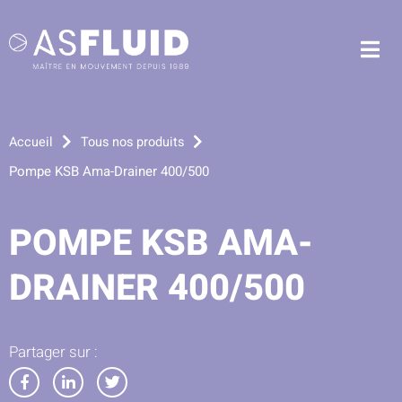
Aller au menu
Aller au contenu
Me
Aller à la recherche
Accueil
Tous nos produits
Pompe KSB Ama-Drainer 400/500
POMPE KSB AMA-
DRAINER 400/500
Partager sur :
Partager
Partager
Partager