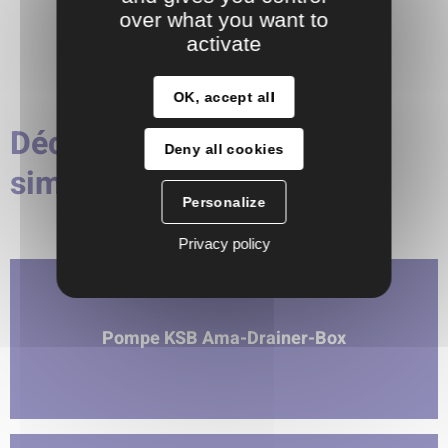
over what you want to
activate
OK, accept all
Découvrez les produits
Deny all cookies
similaires
Personalize
Privacy policy
Pompe KSB Ama-Drainer-Box