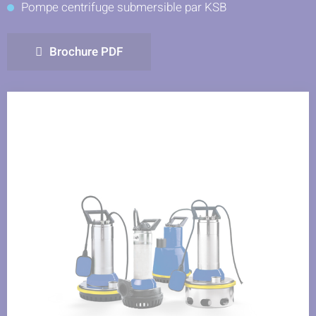
Pompe centrifuge submersible par KSB
sur
sur
sur
Facebook
LinkedIn
Twitter
Brochure PDF