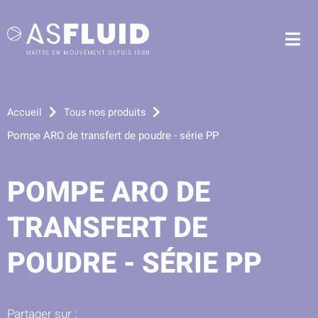
Aller au menu
Aller au contenu
Me
Aller à la recherche
Accueil
Tous nos produits
Pompe ARO de transfert de poudre - série PP
POMPE ARO DE
TRANSFERT DE
POUDRE - SÉRIE PP
Partager sur :