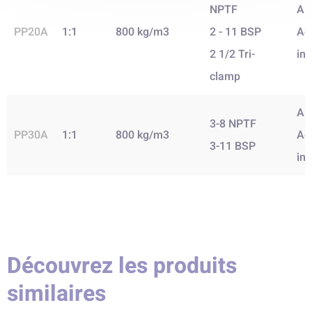
NPTF
Al
PP20A
1:1
800 kg/m3
2 - 11 BSP
Ac
2 1/2 Tri-
in
clamp
Al
3-8 NPTF
PP30A
1:1
800 kg/m3
Ac
3-11 BSP
in
Découvrez les produits
similaires