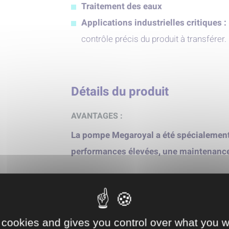
Traitement des eaux
Applications industrielles critiques :
contrôle précis du produit à transférer.
Détails du produit
AVANTAGES :
La pompe Megaroyal a été spécialement
performances élevées, une maintenance 
Fiabilité élevée pour l’injectio
d’hydrocarbures
Encombrement réduit jusqu’à 25%
 cookies and gives you control over what you w
Longue durée de vie des membranes, j