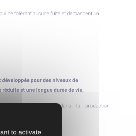
qui ne tolèrent aucune fuite et demandent un
 développée pour des niveaux de
réduite et une longue durée de vie.
n de produits chimiques dans la production
ant to activate
usqu’à 20 000 heures