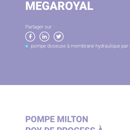
MEGAROYAL
Partager sur :
Partager
Partager
Partager
pompe doseuse à membrane hydraulique pa
sur
sur
sur
Facebook
LinkedIn
Twitter
POMPE MILTON