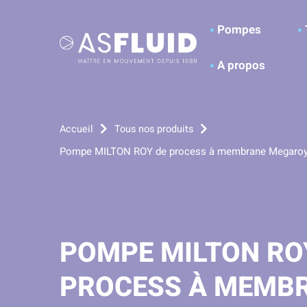
Aller au menu
Aller au contenu
A
Pompes
A propos
Accueil
Tous nos produits
Pompe MILTON ROY de process à membrane Megaroy
POMPE MILTON RO
PROCESS À MEMB