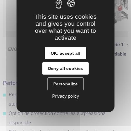
This site uses cookies
and gives you control
over what you want to
activate
EVO 210 Série 1" - 
EVO 210 - Série 1" -Aluminium
inoxydable
OK, accept all
Deny all cookies
Performance
Personalize
Rendement supérieur à celui des pompes AODD
Privacy policy
standard
Option de protection contre les surpressions
disponible