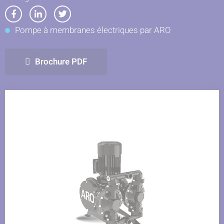
Partager
Partager
Partager
Pompe à membranes électriques par ARO
sur
sur
sur
Facebook
LinkedIn
Twitter
Brochure PDF