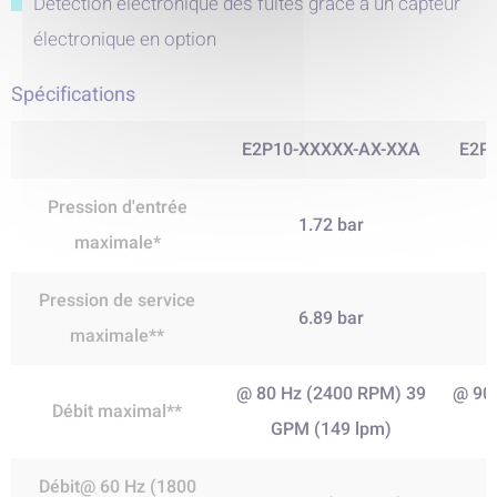
Détection électronique des fuites grâce à un capteur
électronique en option
Spécifications
E2P10-XXXXX-AX-XXA
E2P
Pression d'entrée
1.72 bar
maximale*
Pression de service
6.89 bar
maximale**
@ 80 Hz (2400 RPM) 39
@ 90
Débit maximal**
GPM (149 lpm)
G
Débit@ 60 Hz (1800