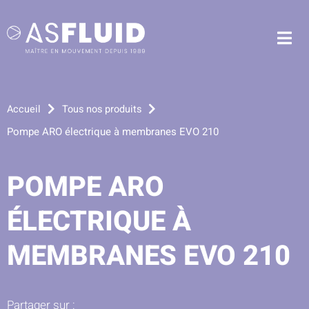
Aller au menu
Aller au contenu
Me
Aller à la recherche
Accueil
Tous nos produits
Pompe ARO électrique à membranes EVO 210
POMPE ARO
ÉLECTRIQUE À
MEMBRANES EVO 210
Partager sur :