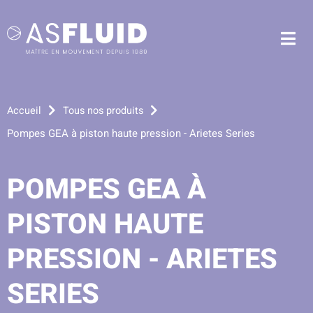
Aller au menu
Aller au contenu
Me
Aller à la recherche
Accueil
Tous nos produits
Pompes GEA à piston haute pression - Arietes Series
POMPES GEA À
PISTON HAUTE
PRESSION - ARIETES
SERIES