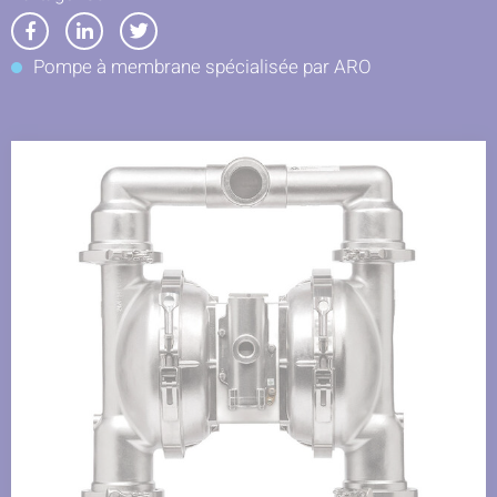
Partager
Partager
Partager
Pompe à membrane spécialisée par ARO
sur
sur
sur
Facebook
LinkedIn
Twitter