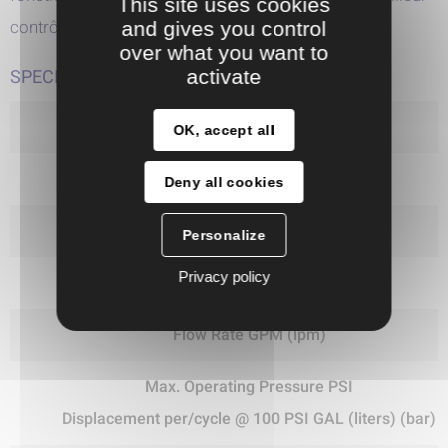
This site uses cookies
contrôle des produits visqueux
and gives you control
over what you want to
SPECIFICATIONS
activate
Operating Data
OK, accept all
Startup Pressure PSI (bar)
Deny all cookies
Dry suction lift ft. H20 (m)
Personalize
Privacy policy
Wet suction lift ft. H20 (m)
Flow Rate GPM (lpm)
Max. Operating Pressure PSI
Displacement per/cycle @ 100 PSI GAL (liters) (bar)