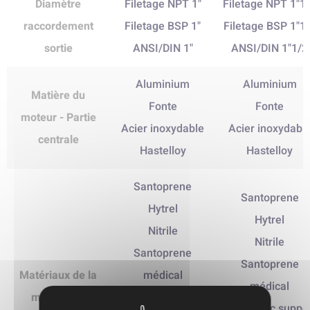
Diamètre
Filetage NPT 1"
Filetage NPT 1"1
raccordement
Filetage BSP 1"
Filetage BSP 1"1
sortie
ANSI/DIN 1"
ANSI/DIN 1"1/2
Aluminium
Aluminium
Matière du
Fonte
Fonte
moteur - Partie
Acier inoxydable
Acier inoxydabl
centrale
Hastelloy
Hastelloy
Santoprene
Santoprene
Hytrel
Hytrel
Nitrile
Nitrile
Santoprene
Santoprene
Matériaux de la
médical
médical
membrane
PTFE avec
PTFE avec suppo