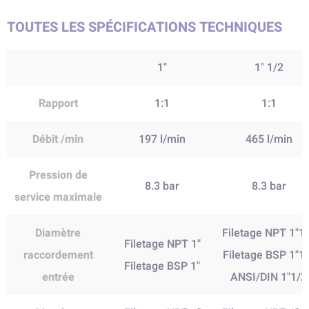
TOUTES LES SPÉCIFICATIONS TECHNIQUES
1"
1" 1/2
Rapport
1:1
1:1
Débit /min
197 l/min
465 l/min
Pression de
8.3 bar
8.3 bar
service maximale
Diamètre
Filetage NPT 1"1
Filetage NPT 1"
raccordement
Filetage BSP
1"1
Filetage BSP 1"
entrée
ANSI/DIN
1"1/2