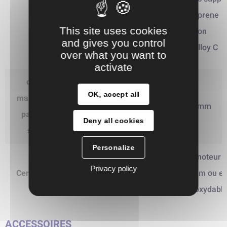
support
Santoprene
Santoprene
This site uses cookies
Viton
Viton
and gives you control
Hastelloy C
over what you want to
Hastelloy C
activate
diamètre
OK, accept all
maximum des
3.3 mm
6.4 mm
particule en
Deny all cookies
suspens
Personalize
Avec moteur
Avec moteur
Privacy policy
Certifiée ATEX
aluminium ou en
aluminium ou e
acier inoxydable
acier inoxydabl
ACCESSOIRES