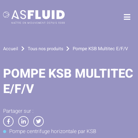
Aller au menu
Aller au contenu
Me
Aller à la recherche
Pompe KSB Multitec E/F/V
Accueil
Tous nos produits
POMPE KSB MULTITEC
E/F/V
Partager sur :
Partager
Partager
Partager
Pompe centrifuge horizontale par KSB
sur
sur
sur