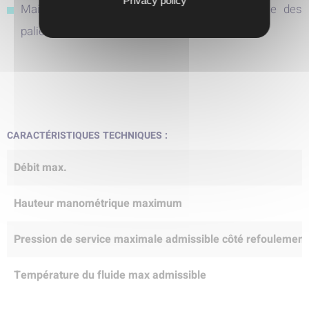
Privacy policy
Maintenance aisée grâce au démontage facile des
paliers et de l'étanchéité d'arbre.
CARACTÉRISTIQUES TECHNIQUES :
Débit max.
Hauteur manométrique maximum
Pression de service maximale admissible côté refoulement
Température du fluide max admissible