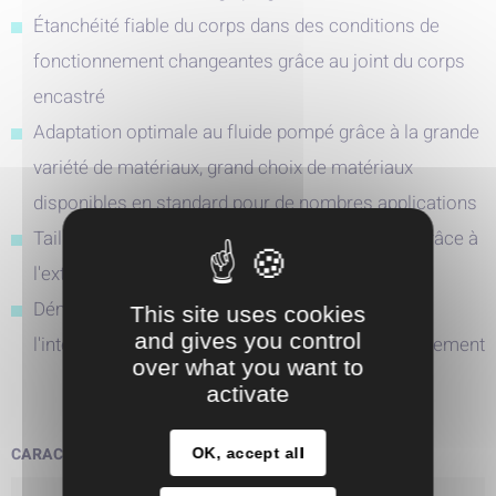
Étanchéité fiable du corps dans des conditions de
fonctionnement changeantes grâce au joint du corps
encastré
Adaptation optimale au fluide pompé grâce à la grande
variété de matériaux, grand choix de matériaux
disponibles en standard pour de nombres applications
Tailles supplémentaires pour les faibles débits grâce à
l'extension de la grille hydraulique
Démontage facile grâce aux boulons à chasser à
This site uses cookies
and gives you control
l'interface couvercle de corps / lanterne d'entrainement
over what you want to
activate
CARACTÉRISTIQUES TECHNIQUES :
OK, accept all