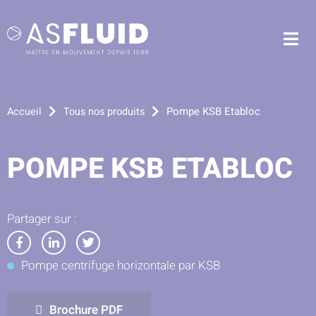
Aller au menu
Aller au contenu
Me
Aller à la recherche
Pompe KSB Etabloc
Accueil
Tous nos produits
POMPE KSB ETABLOC
Partager sur :
Partager
Partager
Partager
Pompe centrifuge horizontale par KSB
sur
sur
sur
Facebook
LinkedIn
Twitter
Brochure PDF