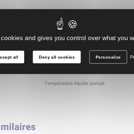
CARACTÉRISTIQUES TECHNIQUES :
Débit maximum
 cookies and gives you control over what you w
Hauteur manométrique max.
Pr
ccept all
Deny all cookies
Personalize
Puissance
Température liquide pompé
imilaires