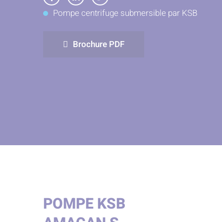
Partager
Partager
Partager
Pompe centrifuge submersible par KSB
sur
sur
sur
Facebook
LinkedIn
Twitter
Brochure PDF
POMPE KSB