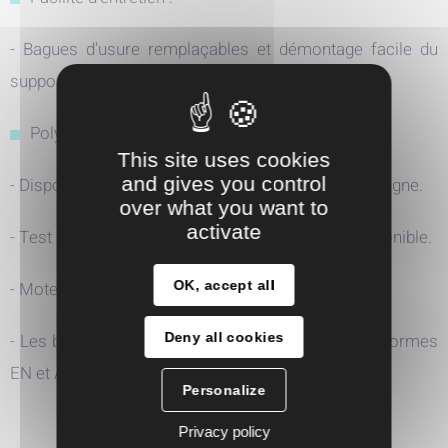
- Bagues d'usure remplaçables et démontage facile du
support de palier.
Polyvalence :
This site uses cookies
and gives you control
- Disponible également en version monobloc et en ligne.
over what you want to
activate
- Test hydraulique selon ISO 9906 2B, 3B et 2U disponible.
OK, accept all
- Moteurs NEMA disponibles.
Deny all cookies
- Les brides peuvent être sélectionnées selon les normes
EN et ASMA en standard.
Personalize
Privacy policy