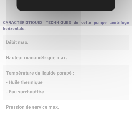
CARACTÉRISTIQUES TECHNIQUES de cette
pompe centrifuge
horizontale:
Débit max.
Hauteur manométrique max.
Température du liquide pompé :
- Huile thermique
- Eau surchauffée
Pression de service max.