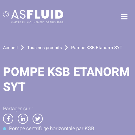
Aller au menu
Aller au contenu
Me
Aller à la recherche
Pompe KSB Etanorm SYT
Accueil
Tous nos produits
POMPE KSB ETANORM
SYT
Partager sur :
Partager
Partager
Partager
Pompe centrifuge horizontale par KSB
sur
sur
sur