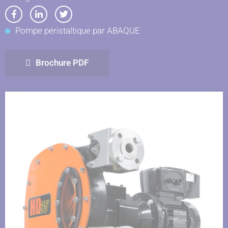
Partager
Partager
Partager
Pompe péristaltique par ABAQUE
sur
sur
sur
Facebook
LinkedIn
Twitter
Brochure PDF