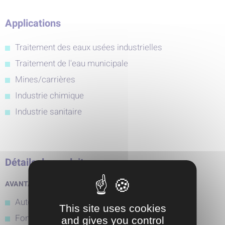
Applications
Traitement des eaux usées industrielles
Traitement de l'eau municipale
Mines/carrières
Industrie chimique
Industrie sanitaire
Détails du produit
AVANTAGES :
Auto-amorçage
This site uses cookies
Fonctionnement en marche avant ou arrière
and gives you control