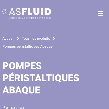
Aller au menu
Aller au contenu
Me
Aller à la recherche
Accueil
Tous nos produits
Pompes péristaltiques Abaque
POMPES
PÉRISTALTIQUES
ABAQUE
Partager sur :