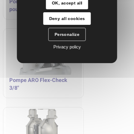
Pompe ARO de transfert de
OK, accept all
poudre - série PP
Deny all cookies
Personalize
Privacy policy
Pompe ARO Flex-Check
3/8"