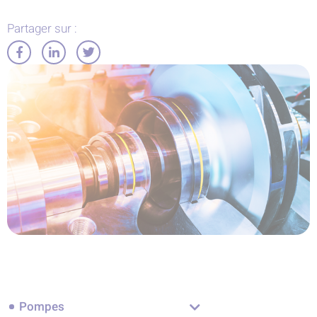
Partager sur :
Partager
Partager
Partager
sur
sur
sur
Facebook
LinkedIn
Twitter
Pompes