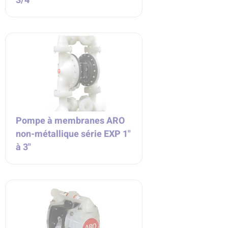
3/4"
Pompe à membranes ARO
non-métallique série EXP 1"
à 3"