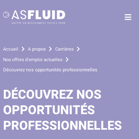
Aller au menu
Aller au contenu
Me
Aller à la recherche
Accueil
A propos
Carrières
Nos offres d'emploi actuelles
Découvrez nos opportunités professionnelles
DÉCOUVREZ NOS
OPPORTUNITÉS
PROFESSIONNELLES