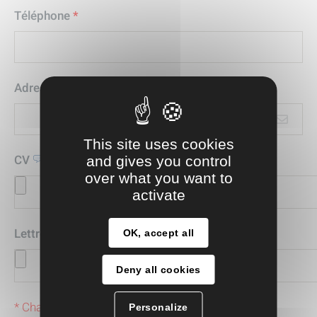
Téléphone
*
Adresse mail
*
This site uses cookies
CV
*
and gives you control
over what you want to
activate
Lettre de motivation
*
OK, accept all
Deny all cookies
* Champs obligatoires
Personalize