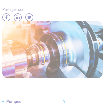
Partager sur :
Partager
Partager
Partager
sur
sur
sur
Facebook
LinkedIn
Twitter
Pompes