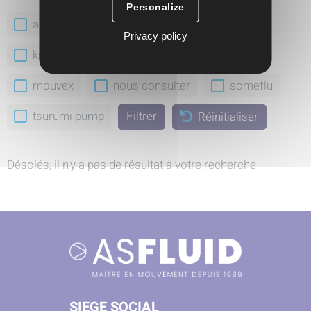
Personalize
abaque
aro
feluwa
gea
Privacy policy
krautzberger
ksb
milton roy
mouvex
nous consulter
someflu
tsurumi pump
Réinitialiser
Désolés, il n'y a pas de résultat à votre recherche
SIEGE SOCIAL