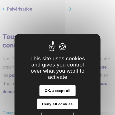
Pulvérisation
Tous nos produits par marque
constructeur
This site uses cookies
Nos 10 partenaires pour des solutions sur-mesure, notre
and gives you control
expertise sur les
pompes pneumatiques à membrane,
over what you want to
les
pompes centrifuges,
les
pompes doseuses
et bien
activate
d'autres technologies innovantes. N'hésitez pas à
nous
OK, accept all
demander conseil
Deny all cookies
Filtrer par marques