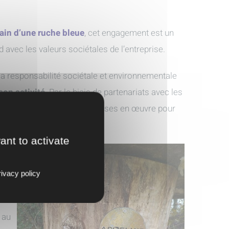
ain d’une ruche bleue
, cet engagement est un
avec les valeurs sociétales de l’entreprise.
la responsabilité sociétale et environnementale
son activi
té
. Par le biais de partenariats avec les
 aux démarches qui sont mises en œuvre pour
ant to activate
nt
ivacy policy
nt
 au