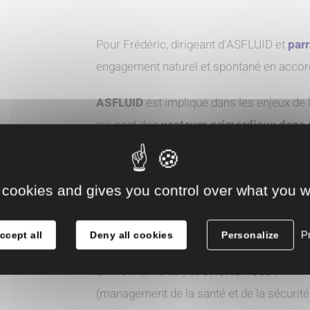
Pour Frédéric, dirigeant d’ASFLUID et
parr
engagement naturel et spontané en accord 
ASFLUID
est impliqué dans les enjeux de 
qui sont des
vecteurs primordiaux dans 
constructeurs de pompes, nous adhérons
apporter des solutions industrielles qui
 cookies and gives you control over what you w
répondent aux exigences du développeme
durable. Nos partenaires sont, pour la
Pr
ccept all
Deny all cookies
Personalize
majorité, certifiés
ISO 14001
(manageme
environnemental) et
OHSAS 18001
(management de la santé et de la sécurité