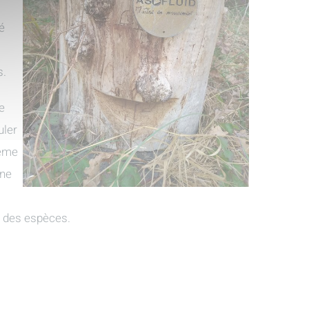
é
s.
e
ler
tème
une
n des espèces.