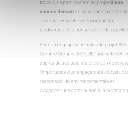
travail)
.
La participation au projet
Bleue
comme demain
se situe dans la continuit
de cette démarche en favorisant la
biodiversité et la conservation des abeille
Par son engagement envers le projet Bleu
Comme Demain, ASFLUID souhaite véhicu
auprès de ses salariés et de son écosys
l’importance d’un engagement citoyen, d’
responsabilité environnementale et
d’apporter une contribution à la protectio