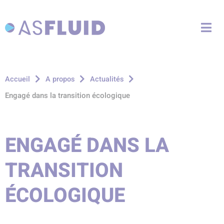
Aller au menu
Aller au contenu
Me
Aller à la recherche
Accueil
A propos
Actualités
Engagé dans la transition écologique
ENGAGÉ DANS LA
TRANSITION
ÉCOLOGIQUE