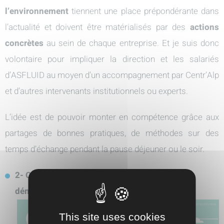
l’environnement
tiennent une place prépondérante dans
l’actualité et doivent être matérialisés par des
actions
concrètes
au sein de chaque entreprise. Et je suis donc
volontaire pour impliquer la direction et les salariés
d’ASFLUID au moyen d’un accompagnement par Centr’Alp
et d’autres intervenants institutionnels ou experts.
L’idée est de pouvoir monter en compétence grâce aux
partages de bonnes pratiques, de méthodes sur des
temps d’échange pendant la pause déjeuner ou le soir.
2- Quel est votre rôle justement dans cette
démarche "écosalariés" ?
This site uses cookies