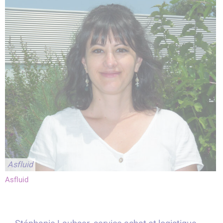
Stéphanie
Asfluid
Laubser
Asfluid
-
ASFLUID
: