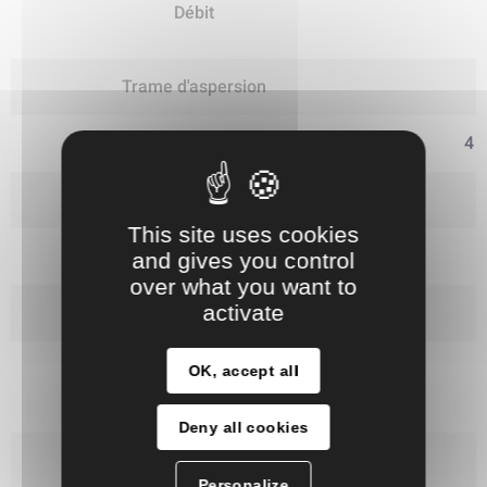
Débit
(
Trame d'aspersion
Caractéristiques des gicleurs
4 
Température d'exercice
This site uses cookies
Température ambiante
and gives you control
over what you want to
activate
Diamètre d'insertion
OK, accept all
Matériaux
Deny all cookies
Raccordement de tuyau
Personalize