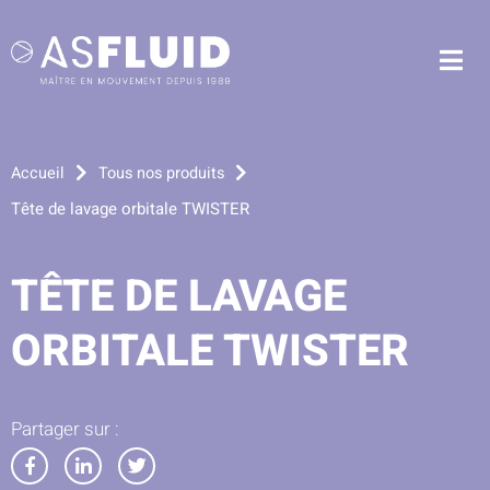
Aller au menu
Aller au contenu
Me
Aller à la recherche
Accueil
Tous nos produits
Tête de lavage orbitale TWISTER
TÊTE DE LAVAGE
ORBITALE TWISTER
Partager sur :
Partager
Partager
Partager