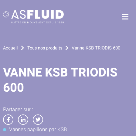
Aller au menu
Aller au contenu
Me
Aller à la recherche
Vanne KSB TRIODIS 600
Accueil
Tous nos produits
VANNE KSB TRIODIS
600
Partager sur :
Partager
Partager
Partager
Vannes papillons par KSB
sur
sur
sur