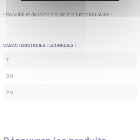
- Possibilité de levage et de manutention aisée.
CARACTÉRISTIQUES TECHNIQUES :
T
-1
DN
PN