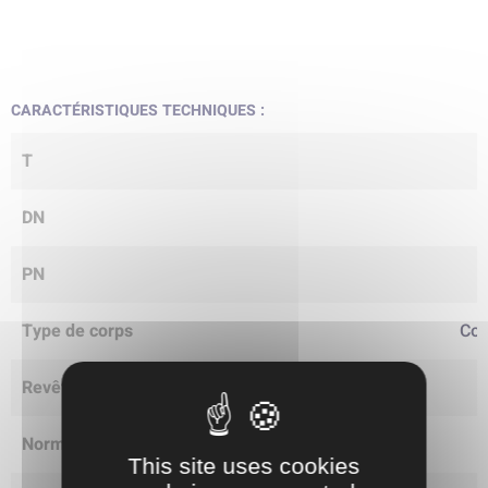
CARACTÉRISTIQUES TECHNIQUES :
T
DN
PN
Type de corps
Cor
Revêtement
Norme dimensionnelle
This site uses cookies