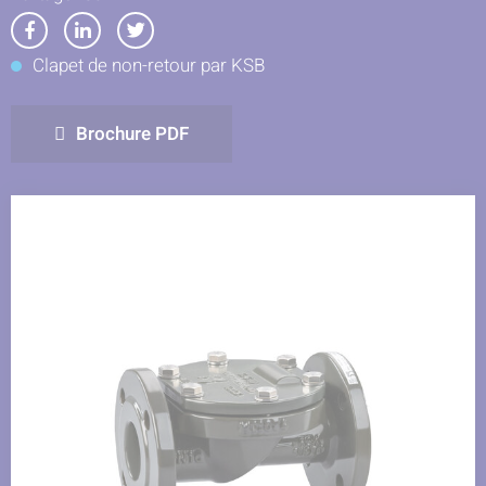
Partager
Partager
Partager
Clapet de non-retour par KSB
sur
sur
sur
Facebook
LinkedIn
Twitter
Brochure PDF