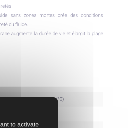
retés.
fluide sans zones mortes crée des conditions
eté du fluide.
ane augmente la durée de vie et élargit la plage
-10 – 90 (°C)
15 - 80
ant to activate