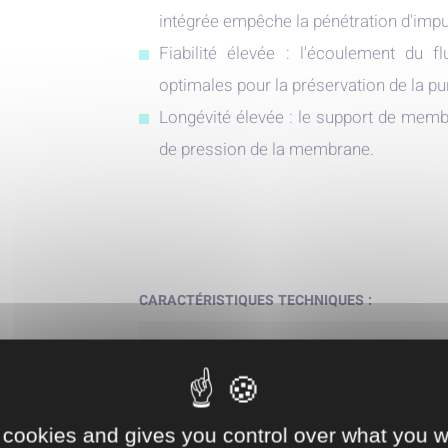
intégrée empêche la pénétration d'impu
Fiabilité élevée : l'écoulement du 
optimales pour la préservation de la pur
Longévité élevée : le support de membr
de pression de la membrane.
CARACTÉRISTIQUES TECHNIQUES :
T
DN
 cookies and gives you control over what you w