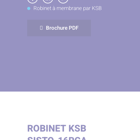
Partager
Partager
Partager
Robinet à membrane par KSB
sur
sur
sur
Facebook
LinkedIn
Twitter
Brochure PDF
ROBINET KSB