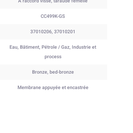
A raccord vissé, taraudé femelle
CC499K-GS
37010206, 37010201
Eau, Bâtiment, Pétrole / Gaz, Industrie et
process
Bronze, bed-bronze
Membrane appuyée et encastrée