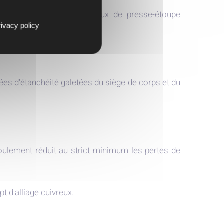
cace assurée par des anneaux de presse-étoupe
ivacy policy
tées d'étanchéité galetées du siège de corps et du
oulement réduit au strict minimum les pertes de
t d'alliage cuivreux.