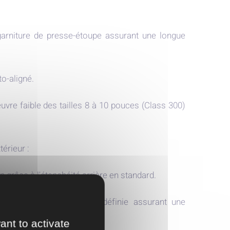
 garniture de presse-étoupe assurant une longue
o-aligné.
re faible des tailles 8 à 10 pouces (Class 300)
térieur :
on grâce à l'étanchéité arrière en standard.
ement avec compression définie assurant une
ant to activate