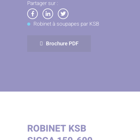
Partager sur :
Partager
Partager
Partager
Robinet à soupapes par KSB
sur
sur
sur
Facebook
LinkedIn
Twitter
Brochure PDF
ROBINET KSB