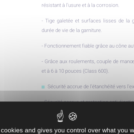
résistant à l'usure et à la corrosion.
- Tige galetée et surfaces lisses de la
durée de vie de la garniture.
- Fonctionnement fiable grâce au cône aut
- Grâce aux roulements, couple de manœuv
et à 6 à 10 pouces (Class 600).
Sécurité accrue de l'étanchéité vers l'ex
- Sécurité accrue et protection anti-éjecti
- Joint de couvercle à double emboît
étanchéité absolue.
 cookies and gives you control over what you w