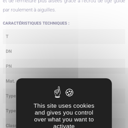
et de fermeture plus aisées grâce à l'écrou de tige guidé
par roulement à aiguilles.
CARACTÉRISTIQUES TECHNIQUES :
T
DN
PN
Mat. de corps (Norme ASTM)
Type de corps
This site uses cookies
Type de chapeau
and gives you control
over what you want to
Classe(s)
activate