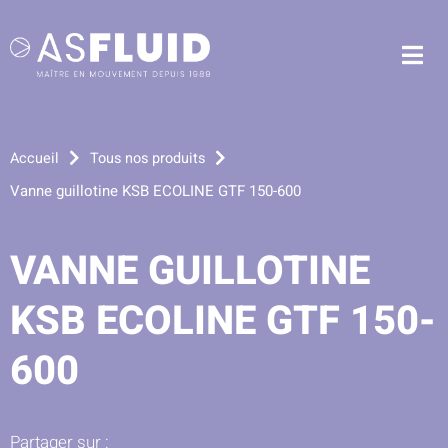
Aller au menu
Aller au contenu
Me
Aller à la recherche
Accueil
Tous nos produits
Vanne guillotine KSB ECOLINE GTF 150-600
VANNE GUILLOTINE
KSB ECOLINE GTF 150-
600
Partager sur :