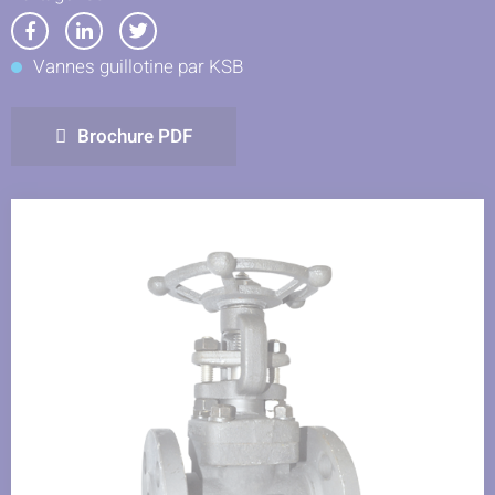
Partager
Partager
Partager
Vannes guillotine par KSB
sur
sur
sur
Facebook
LinkedIn
Twitter
Brochure PDF