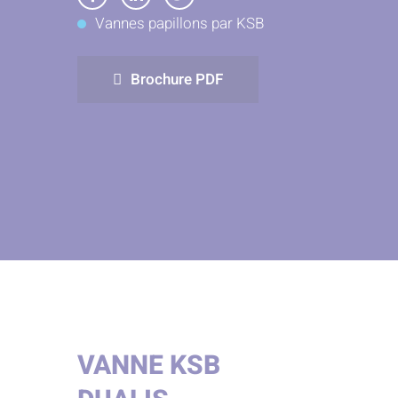
Partager
Partager
Partager
Vannes papillons par KSB
sur
sur
sur
Facebook
LinkedIn
Twitter
Brochure PDF
VANNE KSB