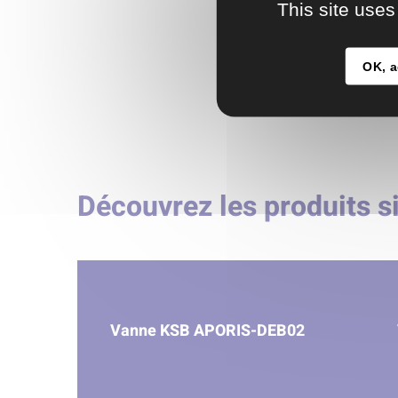
This site uses
OK, a
Découvrez les produits s
Vanne KSB APORIS-DEB02