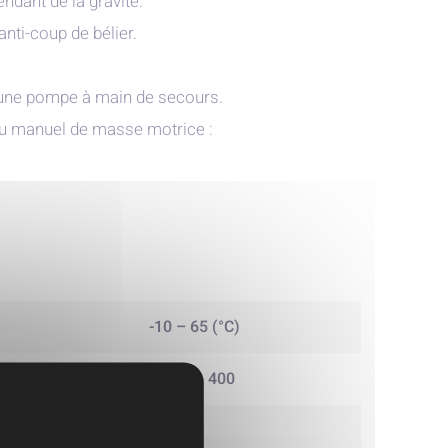
dant de la gravité.
nti-coup de bélier.
c une pompe à main de secours.
rou manuel de masse motrice :
-10 – 65 (°C)
500 - 1 400
40