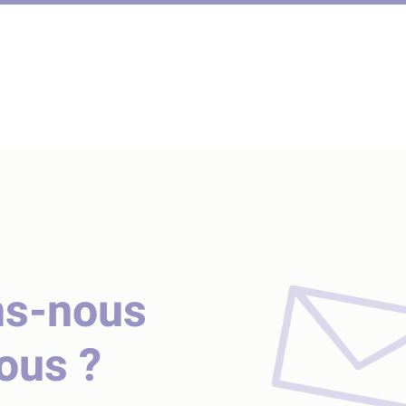
ns-nous
vous ?