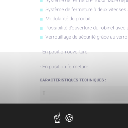
Système de fermeture 100% fiable dépen
Système de fermeture à deux vitesses a
Modularité du produit.
Possibilité d'ouverture du robinet ave
Verrouillage de sécurité grâce au ver
- En position ouverture.
- En position fermeture.
CARACTÉRISTIQUES TECHNIQUES :
T
DN
PN