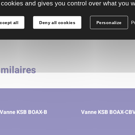
 cookies and gives you control over what you w
Principaux domaines d'application
Pr
ccept all
Deny all cookies
Personalize
Press.nom. min. [bar]
imilaires
Vanne KSB BOAX-B
Vanne KSB BOAX-CB