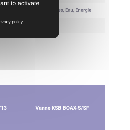
ant to activate
Industrie et process, Eau, Energie
ivacy policy
6
V13
Vanne KSB BOAX-S/SF