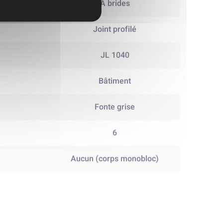
A brides
Joint profilé
JL 1040
Bâtiment
Fonte grise
6
Aucun (corps monobloc)