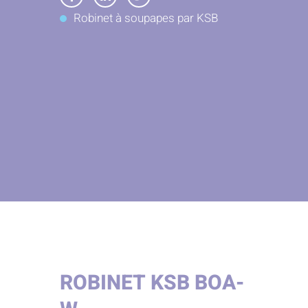
Partager
Partager
Partager
Robinet à soupapes par KSB
sur
sur
sur
Facebook
LinkedIn
Twitter
ROBINET KSB BOA-