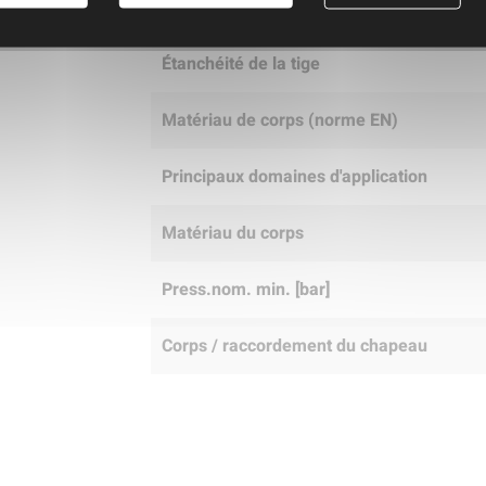
Type de raccordement de tuyauterie
Étanchéité de la tige
Matériau de corps (norme EN)
Principaux domaines d'application
Matériau du corps
Press.nom. min. [bar]
Corps / raccordement du chapeau