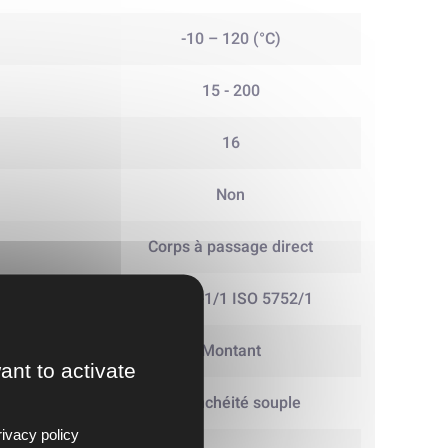
-10 – 120 (°C)
15 - 200
16
Non
Corps à passage direct
EN 558-1/1 ISO 5752/1
Montant
ant to activate
à étanchéité souple
ivacy policy