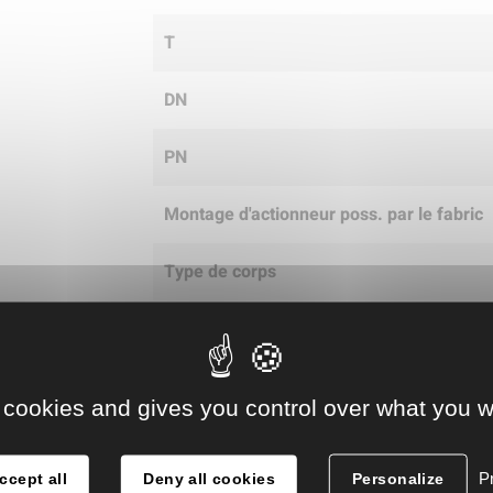
T
DN
PN
Montage d'actionneur poss. par le fabric
Type de corps
Norme dimensionnelle
Actionnement d'un volant
 cookies and gives you control over what you w
Étanch. au passage
Pr
ccept all
Deny all cookies
Personalize