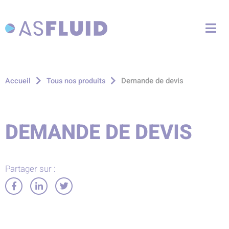
Aller au menu
Aller au contenu
Me
Aller à la recherche
Demande de devis
Accueil
Tous nos produits
DEMANDE DE DEVIS
Partager sur :
Partager
Partager
Partager
sur
sur
sur
Facebook
LinkedIn
Twitter