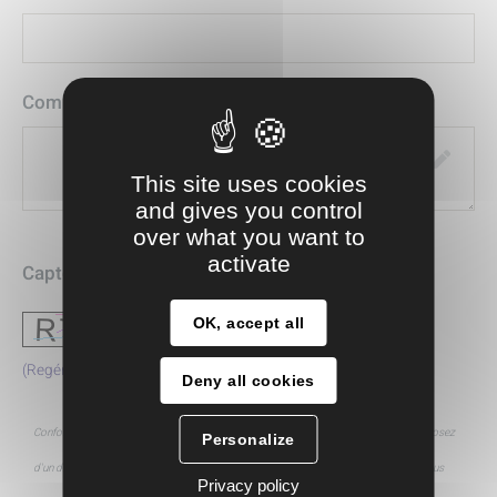
Commentaire
This site uses cookies
and gives you control
over what you want to
activate
Captcha
*
OK, accept all
(Regénérer)
Deny all cookies
Conformément à la loi Informatique et Libertés du 6 janvier 1978 réformée, vous disposez
Personalize
d'un droit d’accès, de modification, de rectification et de suppression des données vous
Privacy policy