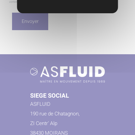
concernant. Afin d'exercer ce droit nous vous invitons à nous contacter.
SIEGE SOCIAL
ASFLUID
190 rue de Chatagnon,
ZI Centr' Alp
38430 MOIRANS