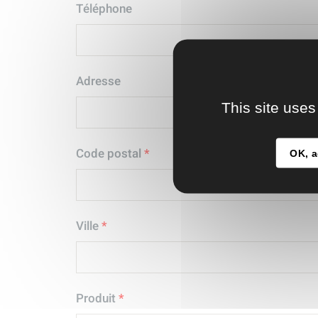
Téléphone
Adresse
This site uses
Code postal
*
OK, a
Ville
*
Produit
*