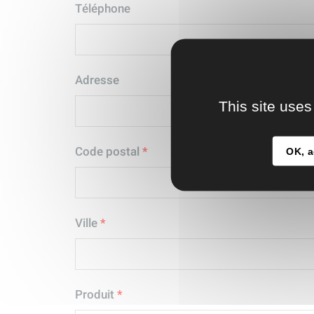
Téléphone
Adresse
This site uses
Code postal
*
OK, a
Ville
*
Produit
*