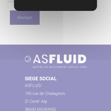
concernant. Afin d'exercer ce droit nous vous invitons à nous contacter.
SIEGE SOCIAL
ASFLUID
190 rue de Chatagnon,
ZI Centr' Alp
38430 MOIRANS