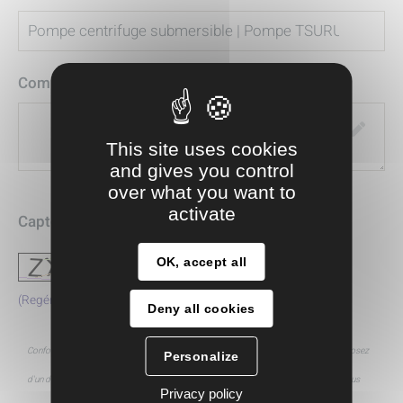
Commentaire
This site uses cookies
and gives you control
over what you want to
activate
Captcha
*
OK, accept all
(Regénérer)
Deny all cookies
Conformément à la loi Informatique et Libertés du 6 janvier 1978 réformée, vous disposez
Personalize
d'un droit d’accès, de modification, de rectification et de suppression des données vous
Privacy policy