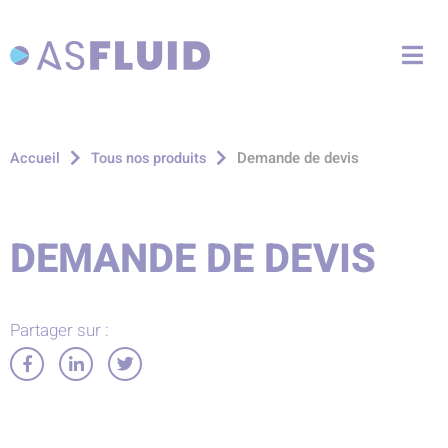
Aller au menu
Aller au contenu
Me
Aller à la recherche
Demande de devis
Accueil
Tous nos produits
DEMANDE DE DEVIS
Partager sur :
Partager
Partager
Partager
sur
sur
sur
Facebook
LinkedIn
Twitter