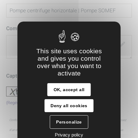
Commentaire
This site uses cookies
and gives you control
over what you want to
activate
Captcha
*
OK, accept all
(Regénérer)
Deny all cookies
Conformément à la loi Informatique et Libertés du 6 janvier 1978 réformée, vous disposez
Personalize
d'un droit d’accès, de modification, de rectification et de suppression des données vous
Privacy policy