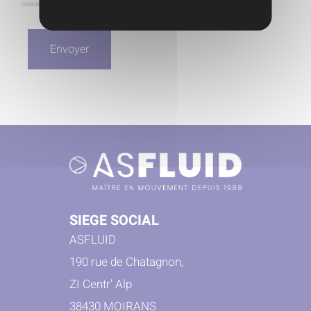
concernant. Afin d'exercer ce droit nous vous invitons à nous contacter.
SIEGE SOCIAL
ASFLUID
190 rue de Chatagnon,
ZI Centr' Alp
38430 MOIRANS