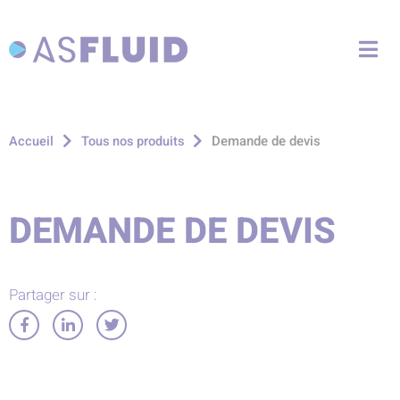
Aller au menu
Aller au contenu
Me
Aller à la recherche
Demande de devis
Accueil
Tous nos produits
DEMANDE DE DEVIS
Partager sur :
Partager
Partager
Partager
sur
sur
sur
Facebook
LinkedIn
Twitter