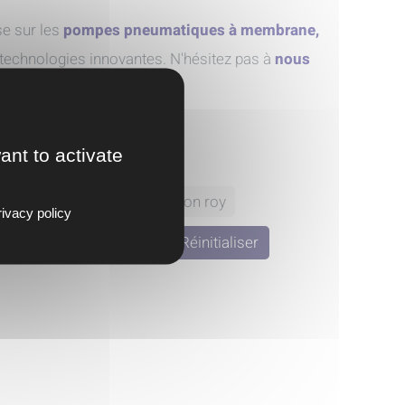
se sur les
pompes pneumatiques à membrane,
s technologies innovantes. N'hésitez pas à
nous
ant to activate
erger
ksb
milton roy
ivacy policy
umi pump
Réinitialiser