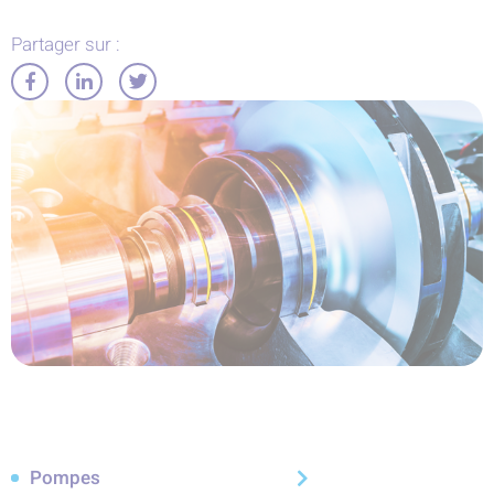
Partager sur :
Partager
Partager
Partager
sur
sur
sur
Facebook
LinkedIn
Twitter
Pompes