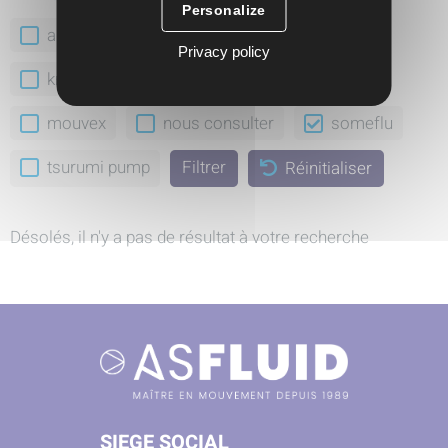
Personalize
abaque
aro
feluwa
gea
Privacy policy
krautzberger
ksb
milton roy
mouvex
nous consulter
someflu
tsurumi pump
Réinitialiser
Désolés, il n'y a pas de résultat à votre recherche
SIEGE SOCIAL