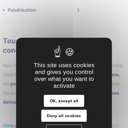
Pulvérisation
Tous nos produits par marque
constructeur
This site uses cookies
Nos 10 partenaires pour des solutions sur-mesure, notre
and gives you control
expertise sur les
pompes pneumatiques à membrane,
over what you want to
les
pompes centrifuges,
les
pompes doseuses
et bien
activate
d'autres technologies innovantes. N'hésitez pas à
nous
OK, accept all
demander conseil
Deny all cookies
Filtrer par marques