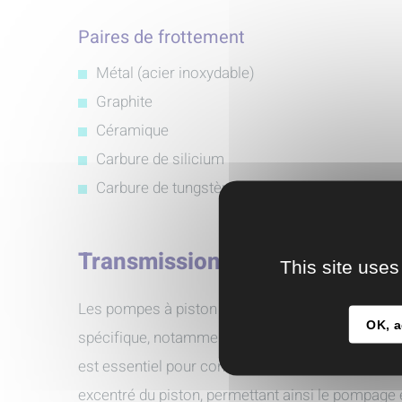
Paires de frottement
Métal (acier inoxydable)
Graphite
Céramique
Carbure de silicium
Carbure de tungstène
Transmission complète
This site uses
Les pompes à piston excentré de la marque Mou
OK, a
spécifique, notamment en ce qui concerne leur
s
est essentiel pour convertir le mouvement rotat
excentré du piston, permettant ainsi le pompage e