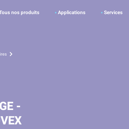
ller à la recherche
Tous nos produits
Applications
Services
ires
GE -
UVEX