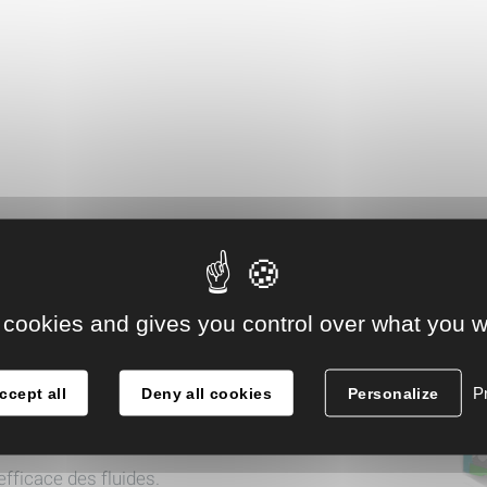
 cookies and gives you control over what you w
vex sont reconnues pour leur conception
Pr
ccept all
Deny all cookies
Personalize
ystème de transmission
. Ce mécanisme
if de l'arbre moteur en un mouvement
fficace des fluides.