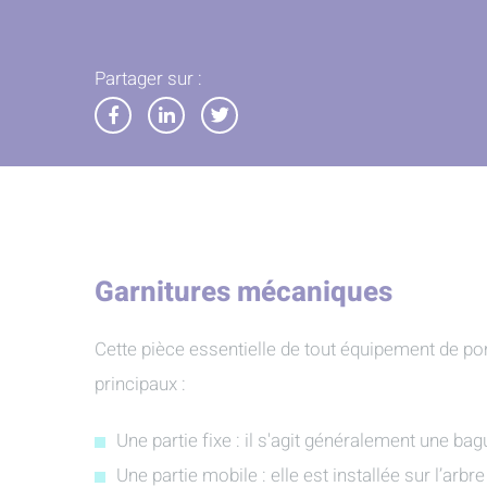
Partager sur :
Partager
Partager
Partager
sur
sur
sur
Facebook
LinkedIn
Twitter
Garnitures mécaniques
Cette pièce essentielle de tout équipement de p
principaux :
Une partie fixe : il s'agit généralement une ba
Une partie mobile : elle est installée sur l’arbr