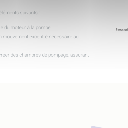
léments suivants :
nce du moteur à la pompe.
ée un mouvement excentré nécessaire au
créer des chambres de pompage, assurant