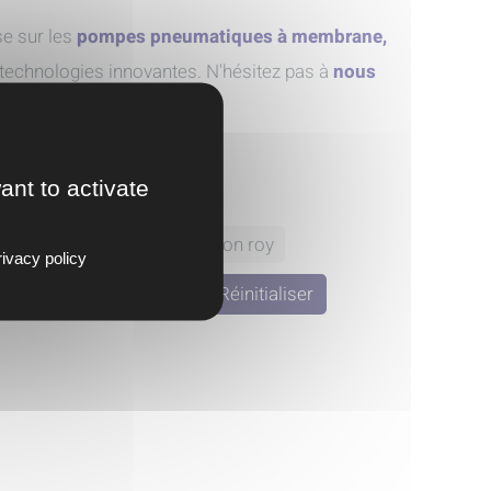
se sur les
pompes pneumatiques à membrane,
s technologies innovantes. N'hésitez pas à
nous
ant to activate
erger
ksb
milton roy
ivacy policy
umi pump
Réinitialiser