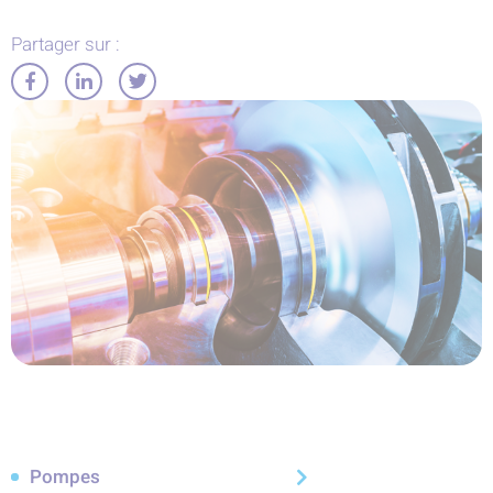
Partager sur :
Partager
Partager
Partager
sur
sur
sur
Facebook
LinkedIn
Twitter
Pompes