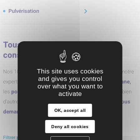
Pulvérisation
Tous nos produits par marque
constructeur
This site uses cookies
Nos 10 partenaires pour des solutions sur-mesure, notre
and gives you control
expertise sur les
pompes pneumatiques à membrane,
over what you want to
les
pompes centrifuges,
les
pompes doseuses
et bien
activate
d'autres technologies innovantes. N'hésitez pas à
nous
OK, accept all
demander conseil
Deny all cookies
Filtrer par marques