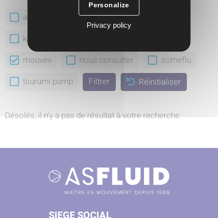
Personalize
abaque
aro
feluwa
gea
Privacy policy
krautzberger
ksb
milton roy
mouvex
nous consulter
someflu
tsurumi pump
Réinitialiser
Désolés, il n'y a pas de résultat à votre recherche
SIEGE SOCIAL