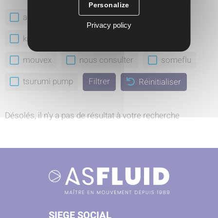
Personalize
abaque
aro
feluwa
gea
Privacy policy
krautzberger
ksb
milton roy
mouvex
nous consulter
someflu
tsurumi pump
Réinitialiser
Désolés, il n'y a pas de résultat à votre recherche
SIEGE SOCIAL