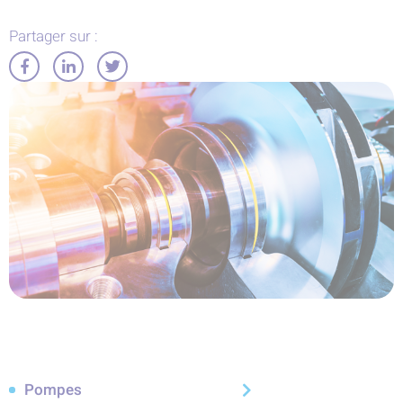
Partager sur :
Partager
Partager
Partager
sur
sur
sur
Facebook
LinkedIn
Twitter
Pompes