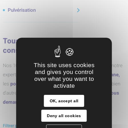
Pulvérisation
Tous nos produits par marque
constructeur
This site uses cookies
Nos 10 partenaires pour des solutions sur-mesure, notre
and gives you control
expertise sur les
pompes pneumatiques à membrane,
over what you want to
les
pompes centrifuges,
les
pompes doseuses
et bien
activate
d'autres technologies innovantes. N'hésitez pas à
nous
OK, accept all
demander conseil
Deny all cookies
Filtrer par marques